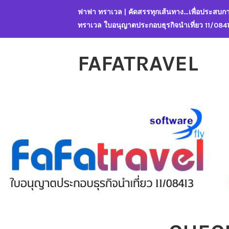
Skip
ฟาฟา ทราเวล | คัดสรรทุกเส้นทาง…เพื่อประสบกา
to
ทราเวล ใบอนุญาตประกอบธุรกิจนำเที่ยว 11/084
content
FAFATRAVEL