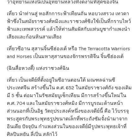
ว่าอุทยานแห่งนี้เป็นอุทยานหลวงที่งดงามที่สุดของจีน
เที่ยว นำท่านสู่ หอสักการะฟ้าเทียนถัน หอบวงสรวง เทวดา
ฟ้าซึ่งในสมัยราชวงศ์หมิงและราชวงศ์ชิงใช้เป็นที่กราบไหว้
ฟ้าและเทพสวรรค์ แล้วให้ท่านสัมผัสกับแท่นบูชากำแพงนำ
เสียงและก้อนหินสามเสียง
เที่ยวซีอาน สุสานจิ๋นซีฮ่องเต้ หรือ The Terracotta Warriors
and Horses เป็นมหาสุสานของจักรพรรดิจีน จิ๋นซีฮ่องเต้
(ฉินสื่อหวงตี้) แห่งราชวงศ์ฉิน
เที่ยว เป็นเจดีย์ที่ตั้งอยู่ในซีอานตอนใต้ มณฑลฉ่านซี
ประเทศจีน สร้างขึ้นใน ค.ศ. 652 ในสมัยราชวงศ์ถัง ของเดิม
มี 5 ชั้น ต่อมาในรัชสมัยบูเช็กเทียน มีการสร้างขึ้นใหม่ใน
ค.ศ. 704 และในสมัยราชวงศ์หมิง มีการบูรณะด้านหน้า
ส่วนนอกที่เป็นอิฐ วัตถุประสงค์หนึ่งของเจดีย์นี้ คือ ไว้บรรจุ
พระสูตรกับพระพุทธรูปขนาดเล็กที่พระถังซัมจั๋งนำมาจาก
อินเดีย ปัจจุบัน กำแพงส่วนในของเจดีย์มีรูปพระพุทธเจ้าที่
ศิลปินหยัน ลี่เปิ่น สลักไว้