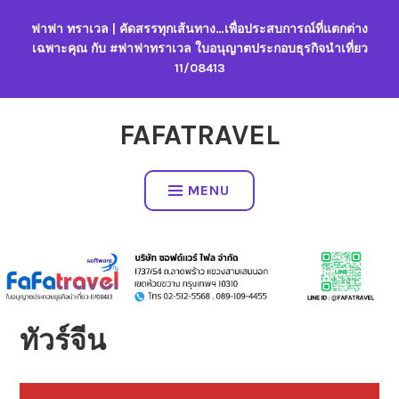
Skip
ฟาฟา ทราเวล | คัดสรรทุกเส้นทาง…เพื่อประสบการณ์ที่แตกต่าง
to
เฉพาะคุณ กับ #ฟาฟาทราเวล ใบอนุญาตประกอบธุรกิจนำเที่ยว
content
11/08413
FAFATRAVEL
MENU
ทัวร์จีน