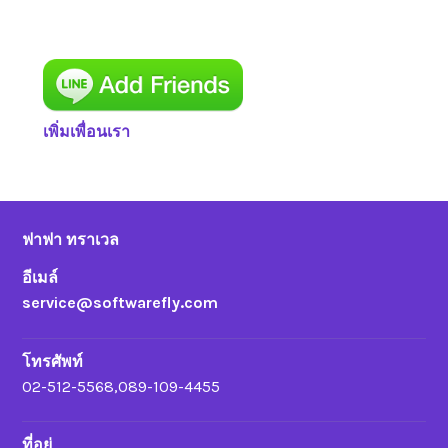
เพิ่มเพื่อนเรา
ฟาฟา ทราเวล
อีเมล์
service@softwarefly.com
โทรศัพท์
02-512-5568,089-109-4455
ที่อยู่