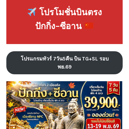
โปรโมชั่นบินตรง
ปักกิ่ง–ซีอาน
โปรแกรมทัวร์ 7วัน5คืน บิน TG+SL รอบ
พย.69