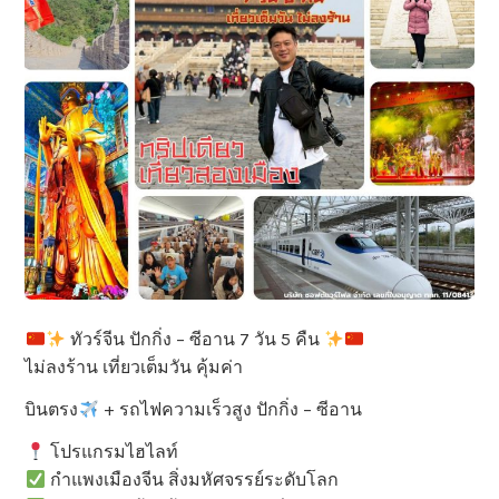
ทัวร์จีน ปักกิ่ง – ซีอาน 7 วัน 5 คืน
ไม่ลงร้าน เที่ยวเต็มวัน คุ้มค่า
บินตรง
+ รถไฟความเร็วสูง ปักกิ่ง – ซีอาน
โปรแกรมไฮไลท์
กำแพงเมืองจีน สิ่งมหัศจรรย์ระดับโลก