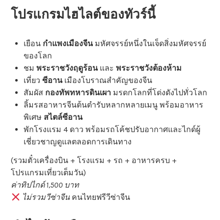
โปรแกรมไฮไลต์ของทัวร์นี้
เยือน
กำแพงเมืองจีน
มหัศจรรย์หนึ่งในเจ็ดสิ่งมหัศจรรย์
ของโลก
ชม
พระราชวังฤดูร้อน
และ
พระราชวังต้องห้าม
เที่ยว
ซีอาน
เมืองโบราณสำคัญของจีน
สัมผัส
กองทัพทหารดินเผา
มรดกโลกที่โด่งดังไปทั่วโลก
ลิ้มรสอาหารจีนต้นตำรับหลากหลายเมนู พร้อมอาหาร
พิเศษ
สไตล์ซีอาน
พักโรงแรม 4 ดาว พร้อมรถโค้ชปรับอากาศและไกด์ผู้
เชี่ยวชาญดูแลตลอดการเดินทาง
(รวมตั๋วเครื่องบิน + โรงแรม + รถ + อาหารครบ +
โปรแกรมเที่ยวเต็มวัน)
ค่าทิปไกด์ 1,500 บาท
ไม่รวมวีซ่าจีน
คนไทยฟรีวีซ่าจีน