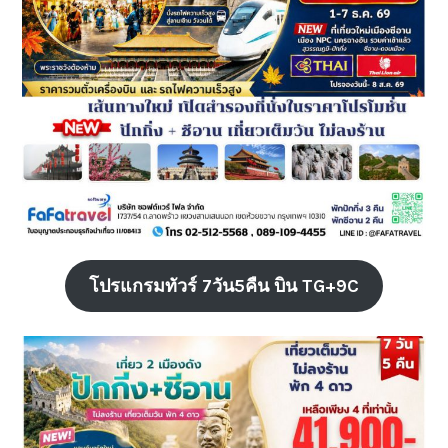
โปรแกรมทัวร์ 7วัน5คืน บิน TG+9C