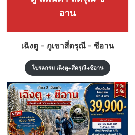
อาน
เฉิงตู – ภูเขาสี่ดรุณี – ซีอาน
โปรแกรม เฉิงตู+สี่ดรุณี+ซีอาน