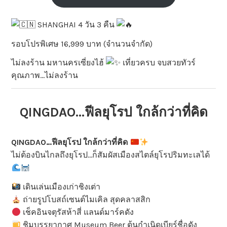
SHANGHAI 4 วัน 3 คืน
รอบโปรพิเศษ 16,999 บาท (จำนวนจำกัด)
ไม่ลงร้าน มหานครเซี่ยงไฮ้
เที่ยวครบ จบสวยทัวร์
คุณภาพ…ไม่ลงร้าน
QINGDAO…ฟีลยุโรป ใกล้กว่าที่คิด
QINGDAO…ฟีลยุโรป ใกล้กว่าที่คิด
ไม่ต้องบินไกลถึงยุโรป…ก็สัมผัสเมืองสไตล์ยุโรปริมทะเลได้
เดินเล่นเมืองเก่าชิงเต่า
ถ่ายรูปโบสถ์เซนต์ไมเคิล สุดคลาสสิก
เช็คอินจตุรัสห้าสี่ แลนด์มาร์คดัง
ชิมบรรยากาศ Museum Beer ต้นกำเนิดเบียร์ชื่อดัง