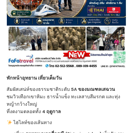
พักหน้าอุทยาน เที่ยวเต็มวัน
สัมผัสเสน่ห์ของธรรมชาติระดับ
5A ของมณฑลเสฉวน
ชมวิวเทือกเขาหิมะ ธารน้ำแข็ง ทะเลสาบสีมรกต และทุ่ง
หญ้ากว้างใหญ่
ที่งดงามตลอดทั้ง
4 ฤดูกาล
ไฮไลท์ของเส้นทาง