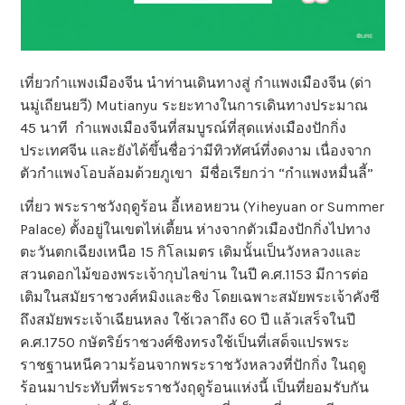
เที่ยวกำแพงเมืองจีน นำท่านเดินทางสู่ กำแพงเมืองจีน (ด่า
นมู่เถียนยวี) Mutianyu ระยะทางในการเดินทางประมาณ
45 นาที กำแพงเมืองจีนที่สมบูรณ์ที่สุดแห่งเมืองปักกิ่ง
ประเทศจีน และยังได้ขึ้นชื่อว่ามีทิวทัศน์ที่งดงาม เนื่องจาก
ตัวกำแพงโอบล้อมด้วยภูเขา มีชื่อเรียกว่า “กำแพงหมื่นลี้”
เที่ยว พระราชวังฤดูร้อน อี้เหอหยวน (Yiheyuan or Summer
Palace) ตั้งอยู่ในเขตไห่เตี้ยน ห่างจากตัวเมืองปักกิ่งไปทาง
ตะวันตกเฉียงเหนือ 15 กิโลเมตร เดิมนั้นเป็นวังหลวงและ
สวนดอกไม้ของพระเจ้ากุบไลข่าน ในปี ค.ศ.1153 มีการต่อ
เติมในสมัยราชวงศ์หมิงและชิง โดยเฉพาะสมัยพระเจ้าคังซี
ถึงสมัยพระเจ้าเฉียนหลง ใช้เวลาถึง 60 ปี แล้วเสร็จในปี
ค.ศ.1750 กษัตริย์ราชวงศ์ชิงทรงใช้เป็นที่เสด็จแปรพระ
ราชฐานหนีความร้อนจากพระราชวังหลวงที่ปักกิ่ง ในฤดู
ร้อนมาประทับที่พระราชวังฤดูร้อนแห่งนี้ เป็นที่ยอมรับกัน