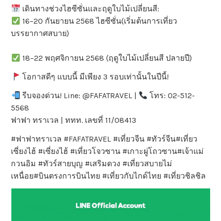
เดินทางช่วงไฮซีซั่นและฤดูใบไม้เปลี่ยนสี:
16–20 กันยายน 2568 ไฮซีซั่น(เริ่มต้นการเที่ยว
บรรยากาศสบาย)
18–22 พฤศจิกายน 2568 (ฤดูใบไม้เปลี่ยนสี ปลายปี)
โอกาสดีๆ แบบนี้ มีเพียง 3 รอบเท่านั้นในปีนี้!
รีบจองด่วน! Line: @FAFATRAVEL |
โทร: 02-512-
5568
ฟาฟา ทราเวล | ททท. เลขที่ 11/08413
#ฟาฟาทราเวล #FAFATRAVEL #เที่ยวจีน #ทัวร์จีน#เที่ยว
เซี่ยงไฮ้ #เซี่ยงไฮ้ #เที่ยวโจวซาน #เกาะผู่โถวซาน#เจ้าแม่
กวนอิม #ทัวร์สายบุญ #เสริมดวง #เที่ยวสบายไม่
เหนื่อย#บินตรงการบินไทย #เที่ยวกับไกด์ไทย #เที่ยวชิลชิล