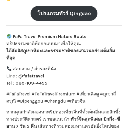
โปรแกรมทัวร์ Qingdao
FaFa Travel Premium Nature Route
ทริปธรรมชาติที่ออกแบบมาเพื่อให้คุณ
ได้สัมผัสภูเขาหิมะและธรรมชาติของเสฉวนอย่างเต็มอิ่ม
ที่สุด
สอบถาม / สำรองที่นั่ง
Line :
@fafatravel
Tel :
089-109-4455
#FaFaTravel #FaFaTravelPremium #เที่ยวเฉิงตู #ภูเขาสี่
ดรุณี #Bipenggou #Chengdu #เที่ยวจีน
หากคุณกำลังมองหาทริปท่องเที่ยวจีนที่ทั้งเต็มอิ่มและลึกซึ้ง
ทางประวัติศาสตร์ เราขอแนะนำ
ทัวร์จีนสุดพิเศษ! ปักกิ่ง–ซี
อาน 7 วัน 5 คืน
เส้นทางที่รวมสองมหานครอันยิ่งใหญ่ของ