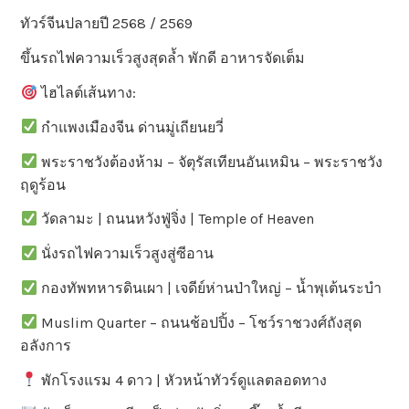
ทัวร์จีนปลายปี 2568 / 2569
ขึ้นรถไฟความเร็วสูงสุดล้ำ พักดี อาหารจัดเต็ม
ไฮไลต์เส้นทาง:
กำแพงเมืองจีน ด่านมู่เถียนยวี่
พระราชวังต้องห้าม – จัตุรัสเทียนอันเหมิน – พระราชวัง
ฤดูร้อน
วัดลามะ | ถนนหวังฟู่จิ่ง | Temple of Heaven
นั่งรถไฟความเร็วสูงสู่ซีอาน
กองทัพทหารดินเผา | เจดีย์ห่านป่าใหญ่ – น้ำพุเต้นระบำ
Muslim Quarter – ถนนช้อปปิ้ง – โชว์ราชวงศ์ถังสุด
อลังการ
พักโรงแรม 4 ดาว | หัวหน้าทัวร์ดูแลตลอดทาง