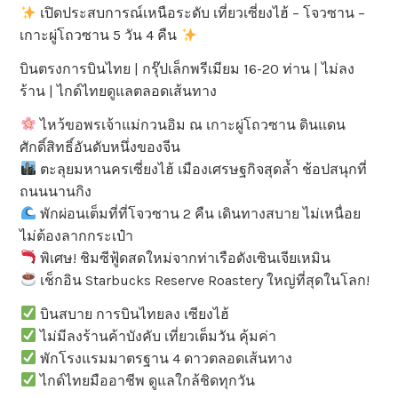
เปิดประสบการณ์เหนือระดับ เที่ยวเซี่ยงไฮ้ – โจวซาน –
เกาะผู่โถวซาน 5 วัน 4 คืน
บินตรงการบินไทย | กรุ๊ปเล็กพรีเมียม 16-20 ท่าน | ไม่ลง
ร้าน | ไกด์ไทยดูแลตลอดเส้นทาง
ไหว้ขอพรเจ้าแม่กวนอิม ณ เกาะผู่โถวซาน ดินแดน
ศักดิ์สิทธิ์อันดับหนึ่งของจีน
ตะลุยมหานครเซี่ยงไฮ้ เมืองเศรษฐกิจสุดล้ำ ช้อปสนุกที่
ถนนนานกิง
พักผ่อนเต็มที่ที่โจวซาน 2 คืน เดินทางสบาย ไม่เหนื่อย
ไม่ต้องลากกระเป๋า
พิเศษ! ชิมซีฟู้ดสดใหม่จากท่าเรือดังเซินเจียเหมิน
เช็กอิน Starbucks Reserve Roastery ใหญ่ที่สุดในโลก!
บินสบาย การบินไทยลง เซียงไฮ้
ไม่มีลงร้านค้าบังคับ เที่ยวเต็มวัน คุ้มค่า
พักโรงแรมมาตรฐาน 4 ดาวตลอดเส้นทาง
ไกด์ไทยมืออาชีพ ดูแลใกล้ชิดทุกวัน