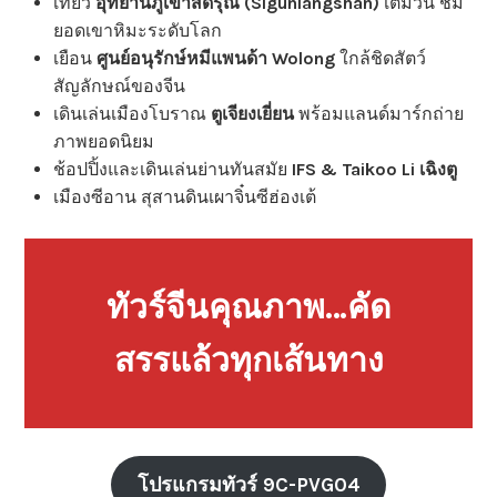
เที่ยว
อุทยานภูเขาสี่ดรุณี (Siguniangshan)
เต็มวัน ชม
ยอดเขาหิมะระดับโลก
เยือน
ศูนย์อนุรักษ์หมีแพนด้า Wolong
ใกล้ชิดสัตว์
สัญลักษณ์ของจีน
เดินเล่นเมืองโบราณ
ตูเจียงเยี่ยน
พร้อมแลนด์มาร์กถ่าย
ภาพยอดนิยม
ช้อปปิ้งและเดินเล่นย่านทันสมัย
IFS & Taikoo Li เฉิงตู
เมืองซีอาน สุสานดินเผาจิ๋นซีฮ่องเต้
ทัวร์จีนคุณภาพ…คัด
สรรแล้วทุกเส้นทาง
โปรแกรมทัวร์ 9C-PVG04