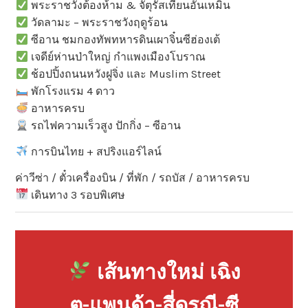
พระราชวังต้องห้าม & จัตุรัสเทียนอันเหมิน
วัดลามะ – พระราชวังฤดูร้อน
ซีอาน ชมกองทัพทหารดินเผาจิ๋นซีฮ่องเต้
เจดีย์ห่านป่าใหญ่ กำแพงเมืองโบราณ
ช้อปปิ้งถนนหวังฝูจิ่ง และ Muslim Street
พักโรงแรม 4 ดาว
อาหารครบ
รถไฟความเร็วสูง ปักกิ่ง – ซีอาน
การบินไทย + สปริงแอร์ไลน์
ค่าวีซ่า / ตั๋วเครื่องบิน / ที่พัก / รถบัส / อาหารครบ
เดินทาง 3 รอบพิเศษ
เส้นทางใหม่ เฉิง
ตู-แพนด้า-สี่ดรุณี-ซี