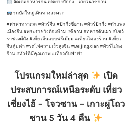
จัดเต็มอาหารจีน เป็ดย่างปักกิ่ง – เกี๊ยวน้ำซีอาน
รถบัสใหญ่เดินทางสะดวก
#ฟาฟาทราเวล #ทัวร์จีน #ปักกิ่งซีอาน #ทัวร์ปักกิ่ง #กำแพง
เมืองจีน #พระราชวังต้องห้าม #ซีอาน #ทหารดินเผา #โชว์
ราชวงศ์ถัง #เที่ยวจีนแบบพรีเมียม #เที่ยวไม่ลงร้าน #เที่ยว
จีนคุ้มค่า #รถไฟความเร็วสูงจีน #BeijingXian #ทัวร์ไม่ลง
ร้าน #ทัวร์ดีมีคุณภาพ #เที่ยวกับฟาฟา
โปรแกรมใหม่ล่าสุด
เปิด
ประสบการณ์เหนือระดับ เที่ยว
เซี่ยงไฮ้ – โจวซาน – เกาะผู่โถว
ซาน 5 วัน 4 คืน