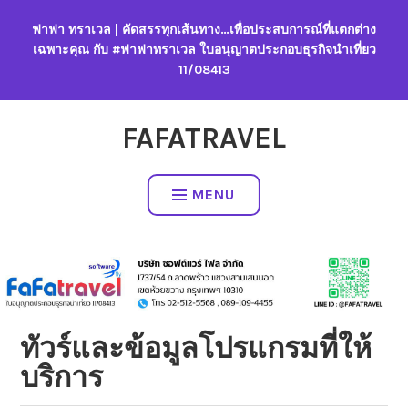
Skip
ฟาฟา ทราเวล | คัดสรรทุกเส้นทาง…เพื่อประสบการณ์ที่แตกต่าง
to
เฉพาะคุณ กับ #ฟาฟาทราเวล ใบอนุญาตประกอบธุรกิจนำเที่ยว
content
11/08413
FAFATRAVEL
MENU
ทัวร์และข้อมูลโปรแกรมที่ให้
บริการ