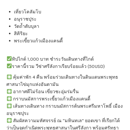
เที่ยวโคลัมโบ
อนุราชปุระ
วัดถ้ำดับบุลา
สิคิริยะ
พระเขี้ยวแก้วเมืองแคนดี้
ทิปไกด์ 1,000 บาท ชำระวันเดินทางที่ไกด์
ราคานี้รวม วีซ่าศรีลังกาเรียบร้อยแล้ว (50USD)
คุ้มค่าพัก 4 คืน พร้อมร่วมเดินทางในดินแดนพระพุทธ
ศาสนาไข่มุกแห่งอันดามัน
อากาศดีไม่ร้อน เขี่ยวชะอุ่มร่มรื่น
กราบนมัสการพระเขี้ยวแก้วเมืองแคนดี้
เส้นทางเดินทาง กราบนมัสการต้นพระศรีมหาโพธิ์ เมือง
อนุราชปุระ
สัมผัสความมหัศจรรย์ ณ “มหินทเล” ยอดเขา ที่เรียกได้
ว่าเป็นจุดกำเนิดพระพุทธศาสนาในศรีลังกา พร้อมศรัทธา