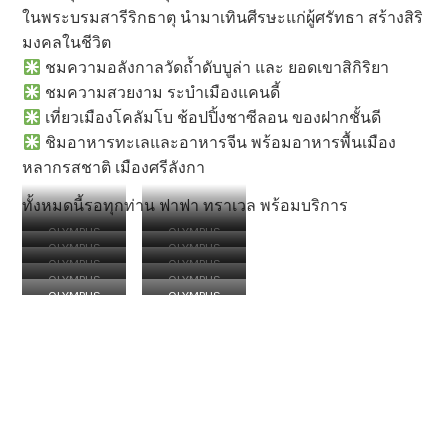
ในพระบรมสารีริกธาตุ นำมาเทินศีรษะแก่ผู้ศรัทธา สร้างสิริ
มงคลในชีวิต
ชมความอลังกาลวัดถ้ำดับบูล่า และ ยอดเขาสิกิริยา
ชมความสวยงาม ระบำเมืองแคนดี้
เที่ยวเมืองโคลัมโบ ช้อปปิ้งชาซีลอน ของฝากชั้นดี
ชิมอาหารทะเลและอาหารจีน พร้อมอาหารพื้นเมือง
หลากรสชาติ เมืองศรีลังกา
ทั้งหมดนี้รอทุกท่าน ฟาฟา ทราเวล พร้อมบริการ
OLYMPUS
OLYMPUS
OLYMPUS
OLYMPUS
DIGITAL
DIGITAL
OLYMPUS
OLYMPUS
DIGITAL
DIGITAL
CAMERA
CAMERA
OLYMPUS
OLYMPUS
DIGITAL
DIGITAL
CAMERA
CAMERA
OLYMPUS
OLYMPUS
DIGITAL
DIGITAL
CAMERA
CAMERA
DIGITAL
DIGITAL
CAMERA
CAMERA
CAMERA
CAMERA