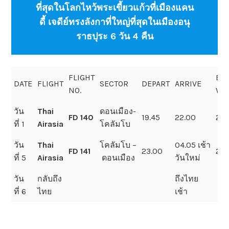
ที่สุดในโลกไหว้พระเขี้ยวแก้วที่เมืองแคน
ดี้ เจดีย์ทรงลังกาที่ใหญ่ที่สุดในเมืองอนุ
ราธปุระ 6 วัน 4 คืน
FLIGHT
BA
DATE
FLIGHT
SECTOR
DEPART
ARRIVE
NO.
WE
วัน
Thai
ดอนเมือง-
FD 140
19.45
22.00
20 
ที่ 1
Airasia
โคลัมโบ
วัน
Thai
โคลัมโบ –
04.05 เช้า
FD 141
23.00
20 
ที่ 5
Airasia
ดอนเมือง
วันใหม่
วัน
กลับถึง
ถึงไทย
ที่ 6
ไทย
เช้า