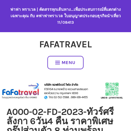
Skip
ฟาฟา ทราเวล | คัดสรรทุกเส้นทาง…เพื่อประสบการณ์ที่แตกต่าง
to
เฉพาะคุณ กับ #ฟาฟาทราเวล ใบอนุญาตประกอบธุรกิจนำเที่ยว
content
11/08413
FAFATRAVEL
MENU
A000-02-FD-2023-ทัวร์ศรี
ลังกา 6วัน4 คืน ราคาพิเศษ
กรุ๊ปส่วนตัว 8 ท่านพร้อม