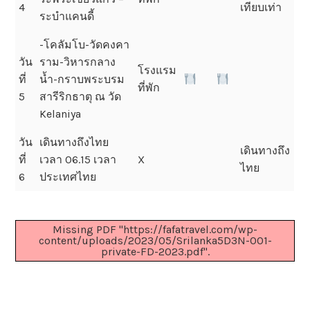
4
เทียบเท่า
ระบำแคนดี้
-โคลัมโบ-วัดคงคา
วัน
ราม-วิหารกลาง
โรงแรม
ที่
น้ำ-กราบพระบรม
ที่พัก
5
สารีริกธาตุ ณ วัด
Kelaniya
วัน
เดินทางถึงไทย
เดินทางถึง
ที่
เวลา 06.15 เวลา
X
ไทย
6
ประเทศไทย
Missing PDF "https://fafatravel.com/wp-
content/uploads/2023/05/Srilanka5D3N-001-
private-FD-2023.pdf".