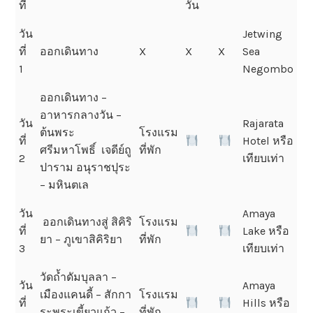
ที่
วัน
วัน
Jetwing
ที่
ออกเดินทาง
X
X
X
Sea
1
Negombo
ออกเดินทาง –
อาหารกลางวัน –
วัน
Rajarata
ต้นพระ
โรงแรม
ที่
Hotel หรือ
ศรีมหาโพธิ์ เจดีย์ถู
ที่พัก
2
เทียบเท่า
ปาราม อนุราชปุระ
– มหินตเล
วัน
Amaya
ออกเดินทางสู่ สิคิริ
โรงแรม
ที่
Lake หรือ
ยา – ภูเขาสิคิริยา
ที่พัก
3
เทียบเท่า
วัดถ้ำดัมบุลลา –
วัน
Amaya
เมืองแคนดี้ – สักกา
โรงแรม
ที่
Hills หรือ
ระพระเขี้ยวแก้ว –
ที่พัก