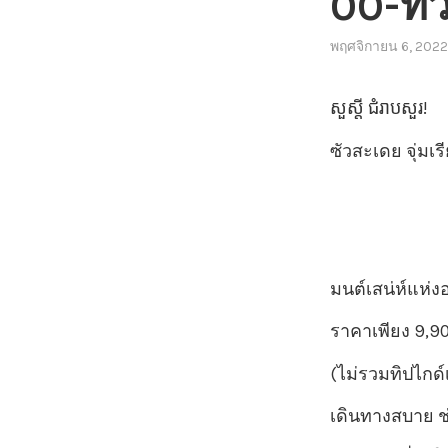
00-ทัว
พฤศจิกายน 6, 2022
សួស្តី ជំរាបសួរ!
ซัวสะเดย จุ่มเ
มนต์เสน่ห์แห่
ราคาเพียง 9,90
(ไม่รวมทิปไกด
เดินทางสบาย ช