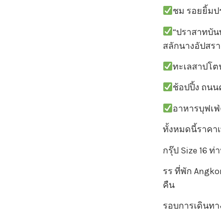
ชม รอยยิ้มป
“ปราสาทบันท
สลักนางอัปสรา
ทะเลสาปโตนเ
ช้อปปิ้ง ถนน
อาหารบุฟเฟ
ทั้งหมดนี้ราคา
กรุ๊ป Size 16 ท
รร ที่พัก Angko
คืน
รอบการเดินทา