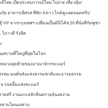
ล้ไทย เปิดประสบการณ์ใหม่ ไปง่าย เที่ยวคุ้ม!
ดภัย อาหารเลิศรส ที่พัก 4 ดาว ไกด์ดูแลตลอดทริป
 VIP จากกรุงเทพฯ เปลี่ยนเป็นมินิโค้ช 20 ที่นั่งที่กัมพูชา
. วิภาวดี รังสิต
ม:
สถานที่ใหญ่ที่สุดในโลก
งหลวงสุดท้ายของอาณาจักรขะแมร์
รหม มนต์ขลังแห่งธรรมชาติและอารยธรรม
 รอยยิ้มแห่งขะแมร์
ายสรี งานแกะสลักหินทรายอันงดงาม
ะเลสาบโตนเลสาบ