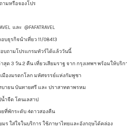
ถามหรือจองโปร
TRAVEL และ @FAFATRAVEL
บธุรกิจนำเที่ยว 11/08413
อบถามโปรแกรมทัวร์ได้แล้ววันนี้
สุด 3 วัน 2 คืน เที่ยวเสียมราฐ จาก กรุงเทพฯ พร้อมให้บริก
ด เมืองมรดกโลก มหัศจรรย์แห่งกัมพูชา
าทบายน บันทายศรี และ ปราสาทตาพรหม
ปน้ำจืด โตนเลสาป
วยที่พักระดับ 4ดาวสองคืน
นเขมร ใส่ใจในบริการ ใช้ภาษาไทยและอังกฤษได้คล่อง