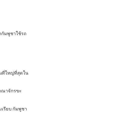
ถกัมพูชาใช้รถ
่ใหญ่ที่สุดใน
งอาณาจักรขะ
เรียบ กัมพูชา