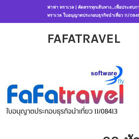
Skip
ฟาฟา ทราเวล | คัดสรรทุกเส้นทาง…เพื่อประสบกา
to
ทราเวล ใบอนุญาตประกอบธุรกิจนำเที่ยว 11/084
content
FAFATRAVEL