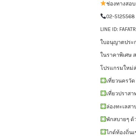
ช่องทางสอบ
02-5125568
LINE ID: FAFA
ใบอนุญาตประกอ
ในราคาพิเศษ ส
โปรแกรมใหม่ล่า
เที่ยวนครวั
เที่ยวปราส
ล่องทะเลสา
พักสบายๆ ด้
ไกด์ท้องถิ่