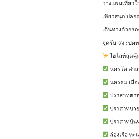
วางแผนเที่ยวใก
เที่ยวสนุก ปลอ
เดินทางด้วยรถตู้
จุดรับ-ส่ง : ปตท
ไฮไลท์สุดคุ้
นครวัด ศาสน
นครธม เมือ
ปราสาทตาพ
ปราสาทบายน
ปราสาทบันท
ล่องเรือ ท