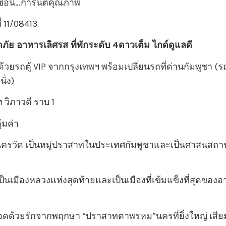
่อนี้…การันตีคุณภาพ
 11/08413
ดภัย อาหารเลิศรส ที่พักระดับ 4ดาวเต็ม ไกด์ดูแลดี
วยรถตู้ VIP จากกรุงเทพฯ พร้อมเปลี่ยนรถที่ด่านกัมพูชา (ร
นั่ง)
ท วิภาวดี ราบ 1
ุ้มค่า
ครวัด เป็นหมู่ปราสาทในประเทศกัมพูชาและเป็นศาสนสถานที
็นเมืองหลวงแห่งสุดท้ายและเป็นเมืองที่เข้มแข็งที่สุดขอ
อดด้วยรักจากพฤกษา “ปราสาทตาพรหม”นครที่ยิ่งใหญ่ เสียม