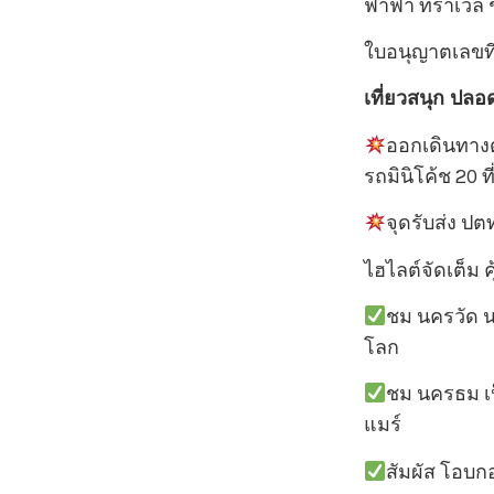
ฟาฟา ทราเวล ชื
ใบอนุญาตเลขที่
เที่ยวสนุก ปลอ
ออกเดินทางด้
รถมินิโค้ช 20 ที่
จุดรับส่ง ปต
ไฮไลต์จัดเต็ม ค
ชม นครวัด น
โลก
ชม นครธม เป
แมร์
สัมผัส โอบก