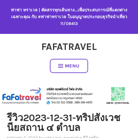
Skip
ฟาฟา ทราเวล | คัดสรรทุกเส้นทาง…เพื่อประสบการณ์ที่แตกต่าง
to
เฉพาะคุณ กับ #ฟาฟาทราเวล ใบอนุญาตประกอบธุรกิจนำเที่ยว
content
11/08413
FAFATRAVEL
MENU
รีวิว2023-12-31-ทริปสังเวช
นียสถาน ๔ ตำบล
มกราคม 2, 2024
by
sitta lap
, posted in
รีวิวทริป