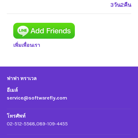
3วัน2คืน
เพิ่มเพื่อนเรา
ฟาฟา ทราเวล
อีเมล์
service@softwarefly.com
โทรศัพท์
02-512-5568,089-109-4455