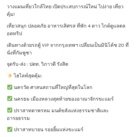
วางแผนเที่ยวใกล้ไทย เปิดประสบการณ์ใหม่ ไปง่าย เที่ยว
คุ้ม!
เที่ยวสนุก ปลอดภัย อาหารเลิศรส ที่พัก 4 ดาว ไกด์ดูแลตล
อดทริป
เดินทางด้วยรถตู้ VIP จากกรุงเทพฯ เปลี่ยนเป็นมินิโค้ช 20 ที่
นั่งที่กัมพูชา
จุดรับ-ส่ง : ปตท. วิภาวดี รังสิต
ไฮไลท์สุดคุ้ม:
นครวัด ศาสนสถานที่ใหญ่ที่สุดในโลก
นครธม เมืองหลวงสุดท้ายของอาณาจักรขะแมร์
ปราสาทตาพรหม มนต์ขลังแห่งธรรมชาติและ
อารยธรรม
ปราสาทบายน รอยยิ้มแห่งขะแมร์