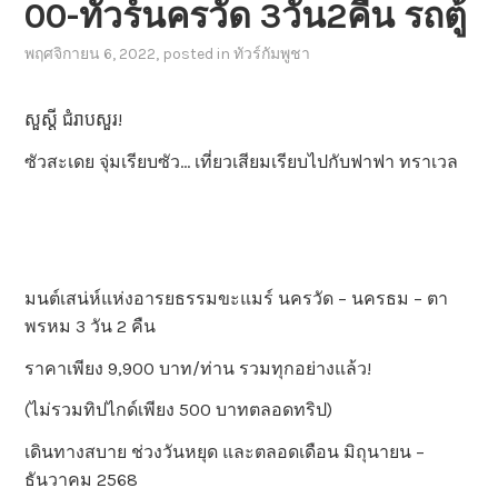
00-ทัวร์นครวัด 3วัน2คืน รถตู้
พฤศจิกายน 6, 2022
, posted in
ทัวร์กัมพูชา
សួស្តី ជំរាបសួរ!
ซัวสะเดย จุ่มเรียบซัว… เที่ยวเสียมเรียบไปกับฟาฟา ทราเวล
มนต์เสน่ห์แห่งอารยธรรมขะแมร์ นครวัด – นครธม – ตา
พรหม 3 วัน 2 คืน
ราคาเพียง 9,900 บาท/ท่าน รวมทุกอย่างแล้ว!
(ไม่รวมทิปไกด์เพียง 500 บาทตลอดทริป)
เดินทางสบาย ช่วงวันหยุด และตลอดเดือน มิถุนายน –
ธันวาคม 2568