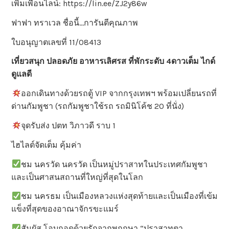
เพิ่มเพื่อนไลน์: https://lin.ee/ZJ2y86w
ฟาฟา ทราเวล ชื่อนี้…การันตีคุณภาพ
ใบอนุญาตเลขที่ 11/08413
เที่ยวสนุก ปลอดภัย อาหารเลิศรส ที่พักระดับ 4ดาวเต็ม ไกด์
ดูแลดี
ออกเดินทางด้วยรถตู้ VIP จากกรุงเทพฯ พร้อมเปลี่ยนรถที่
ด่านกัมพูชา (รถกัมพูชาใช้รถ รถมินิโค้ช 20 ที่นั่ง)
จุดรับส่ง ปตท วิภาวดี ราบ 1
ไฮไลต์จัดเต็ม คุ้มค่า
ชม นครวัด นครวัด เป็นหมู่ปราสาทในประเทศกัมพูชา
และเป็นศาสนสถานที่ใหญ่ที่สุดในโลก
ชม นครธม เป็นเมืองหลวงแห่งสุดท้ายและเป็นเมืองที่เข้ม
แข็งที่สุดของอาณาจักรขะแมร์
สัมผัส โอบกอดด้วยรักจากพฤกษา “ปราสาทตา