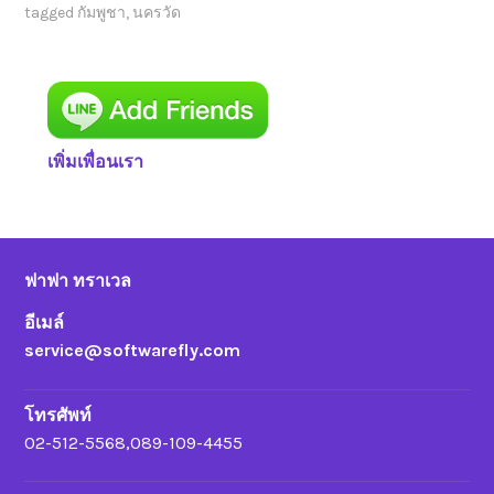
tagged
กัมพูชา
,
นครวัด
เพิ่มเพื่อนเรา
ฟาฟา ทราเวล
อีเมล์
service@softwarefly.com
โทรศัพท์
02-512-5568,089-109-4455