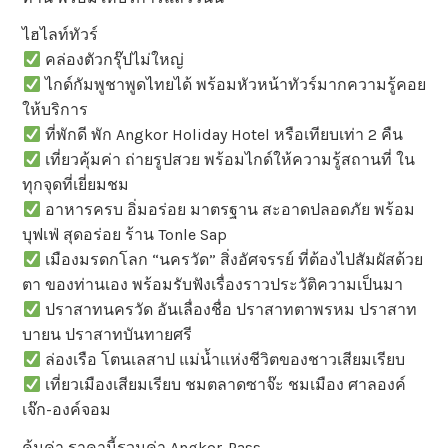
ไฮไลท์ทัวร์
คล่องตัวกรุ๊ปไม่ใหญ่
ไกด์กัมพูชาพูดไทยได้ พร้อมหัวหน้าทัวร์มากความรู้คอย
ให้บริการ
ที่พักดี พัก Angkor Holiday Hotel หรือเทียบเท่า 2 คืน
เที่ยวคุ้มค่า ถ่ายรูปสวย พร้อมไกด์ให้ความรู้สถานที่ ใน
ทุกจุดที่เยี่ยมชม
อาหารครบ อิ่มอร่อย มาตรฐาน สะอาดปลอดภัย พร้อม
บุฟเฟ่ สุดอร่อย ร้าน Tonle Sap
เมืองมรดกโลก “นครวัด” สิ่งอัศจรรย์ ที่ต้องไปสัมผัสด้วย
ตา ของท่านเอง พร้อมรับฟังเรื่องราวประวัติความเป็นมา
ปราสาทนครวัด อันเลื่องชื่อ ปราสาทตาพรหม ปราสาท
บายน ปราสาทบันทายศรี
ล่องเรือ โตนเลสาป แม่น้ำแห่งชีวิตของชาวเสียมเรียบ
เที่ยวเมืองเสียมเรียบ ชมตลาดซาจ๊ะ ชมเมือง ศาลองค์
เจ๊ก-องค์จอม
คุ้มค่า ราคานี้รวมค่า Angkor-Pass