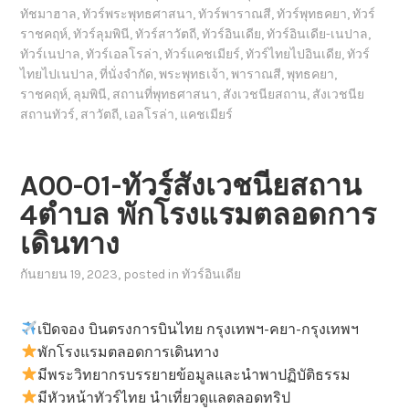
ทัชมาฮาล
,
ทัวร์พระพุทธศาสนา
,
ทัวร์พาราณสี
,
ทัวร์พุทธคยา
,
ทัวร์
ราชคฤห์
,
ทัวร์ลุมพินี
,
ทัวร์สาวัตถี
,
ทัวร์อินเดีย
,
ทัวร์อินเดีย-เนปาล
,
ทัวร์เนปาล
,
ทัวร์เอลโรล่า
,
ทัวร์แคชเมียร์
,
ทัวร์ไทยไปอินเดีย
,
ทัวร์
ไทยไปเนปาล
,
ที่นั่งจำกัด
,
พระพุทธเจ้า
,
พาราณสี
,
พุทธคยา
,
ราชคฤห์
,
ลุมพินี
,
สถานที่พุทธศาสนา
,
สังเวชนียสถาน
,
สังเวชนีย
สถานทัวร์
,
สาวัตถี
,
เอลโรล่า
,
แคชเมียร์
A00-01-ทัวร์สังเวชนียสถาน
4ตำบล พักโรงแรมตลอดการ
เดินทาง
กันยายน 19, 2023
, posted in
ทัวร์อินเดีย
เปิดจอง บินตรงการบินไทย กรุงเทพฯ-คยา-กรุงเทพฯ
พักโรงแรมตลอดการเดินทาง
มีพระวิทยากรบรรยายข้อมูลและนำพาปฏิบัติธรรม
มีหัวหน้าทัวร์ไทย นำเที่ยวดูแลตลอดทริป