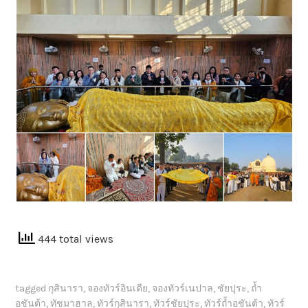
444 total views
tagged
กุสินารา
,
จองทัวร์อินเดีย
,
จองทัวร์เนปาล
,
ชัยปุระ
,
ถ้ำ
อชันต้า
,
ทัชมาฮาล
,
ทัวร์กุสินารา
,
ทัวร์ชัยปุระ
,
ทัวร์ถ้ำอชันต้า
,
ทัวร์