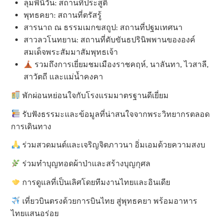
ลุมพินีวัน: สถานที่ประสูติ
พุทธคยา: สถานที่ตรัสรู้
สารนาถ ณ ธรรมเมกขสถูป: สถานที่ปฐมเทศนา
สาวลวโนทยาน: สถานที่ดับขันธปรินิพพานขององค์
สมเด็จพระสัมมาสัมพุทธเจ้า
รวมถึงการเยี่ยมชมเมืองราชคฤห์, นาลันทา, ไวสาลี,
สาวัตถี และแม่น้ำคงคา
พักผ่อนหย่อนใจกับโรงแรมมาตรฐานดีเยี่ยม
รับฟังธรรมะและข้อมูลที่น่าสนใจจากพระวิทยากรตลอด
การเดินทาง
ร่วมสวดมนต์และเจริญจิตภาวนา อิ่มเอมด้วยความสงบ
ร่วมทำบุญทอดผ้าป่าและสร้างบุญกุศล
การดูแลที่เป็นเลิศโดยทีมงานไทยและอินเดีย
เที่ยวบินตรงด้วยการบินไทย สู่พุทธคยา พร้อมอาหาร
ไทยแสนอร่อย