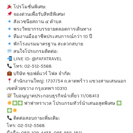
โปรโมชั่นพิเศษ:
จองด่วนเพื่อรับสิทธิพิเศษ!
สังเวชนียสถาน ๔ ตำบล
พระวิทยากรบรรยายตลอดการเดินทาง
ทีมงานมืออาชีพประสบการณ์กว่า 10 ปี
พักโรงแรมมาตรฐาน สะดวกสบาย
สนใจโปรแกรมติดต่อ:
LINE ID: @FAFATRAVEL
โทร: 02-512-5568
บริษัท ซอฟต์แวร์ ไฟล จำกัด:
สำนักงานใหญ่: 1737/54 ถ.ลาดพร้าว แขวงสามเสนนอก
เขตห้วยขวาง กรุงเทพฯ 10310
ใบอนุญาตประกอบธุรกิจนำเที่ยว 11/08413
ฟาฟาทราเวล โปรแกรมทัวร์นำเสนอสุดพิเศษ
ติดต่อสอบถามเพิ่มเติม:
โทร: 02-512-5568
มือถือ: 089-109-4455, 095-956-1811