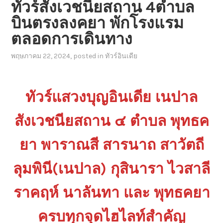
ทัวร์สังเวชนียสถาน 4ตำบล
บินตรงลงคยา พักโรงแรม
ตลอดการเดินทาง
พฤษภาคม 22, 2024
, posted in
ทัวร์อินเดีย
ทัวร์แสวงบุญอินเดีย เนปาล
สังเวชนียสถาน ๔ ตำบล พุทธค
ยา พาราณสี สารนาถ สาวัตถี
ลุมพินี(เนปาล) กุสินารา ไวสาลี
ราคฤห์ นาลันทา และ พุทธคยา
ครบทุกจุดไฮไลท์สำคัญ