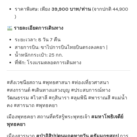
ราคาพิเศษ: เพียง
39,900 บาท/ท่าน
(จากปกติ 44,900
)
รายละเอียดการเดินทาง
ระยะเวลา: 8 วัน 7 คืน
สายการบิน: ขาไปการบินไทยบินตรงลงคยา |
น้ำหนักกระเป๋า: 25 กก.
ที่พัก: โรงแรมตลอดการเดินทาง
#สังเวชนียสถาน #พุทธศาสนา #ท่องเที่ยวศาสนา
#สงกรานต์ #เดินทางแสวงบุญ #ประสบการณ์ทาง
วัฒนธรรม #ไวสาลี #กุสินารา #ลุมพินี #พาราณสี #แม่น้ำ
คง #สารนาถ #พุทธคยา
เมืองพุทธคยา สถานที่ตรัสรู้พระพุทธเจ้า
#มหาโพธิเจดีย์
พุทธคยา
เมืองสารนาถ
#ป่าอิสิปปตนมฤคทายวัน #ธัมมกขสถูป
การ