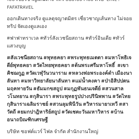
FAFATRAVEL
ออกเดินทางจริง ดูแลดุจญาตมิตร เชี่ยวชาญเส้นทาง ไม่จอย
ทริป จัดเองดูแลเอง
#ฟาฟาทราเวล #ทัวร์สังเวชนียสถาน #ทัวร์อินเดีย #ทัวร์
แสวงบุญ
#สังเวชนียสถาน #พุทธคยา #พระพุทธเมตตา #มหาโพธิเจ
ดีย์พุทธคยา #วัดไทยพุทธคยา #ต้นพระศรีมหาโพธิ์ #เขา
คิชฌกูฏ #วัดเวฬุวันวนาราม #หลวงพ่อพระองค์ดำ เมืองนา
ลันทา #มหาวิทยาลัยนาลันทา #แม่น้ำคงคา #ป่าอิสิปปตน
มฤคทายวัน #ธัมมกขสถูป #มกุฏพันธนเจดีย์ #สวนสาล
วโนทยาน #กุสินารา #พระพุทธรูปปางปรินิพพาน #วัดไทย
กุสินาราเฉลิมราชย์ #สวนลุมพินีวัน #วิหารมายาเทวี #สา
วัตถี #ยมกปาฎิหาริย์สถูป #วัดเชตะวันมหาวิหาร #บ้าน
อนาถบิณฑิกเศรษฐี
บริษัท ซอฟต์แวร์ ไฟล จำกัด สำนักงานใหญ่