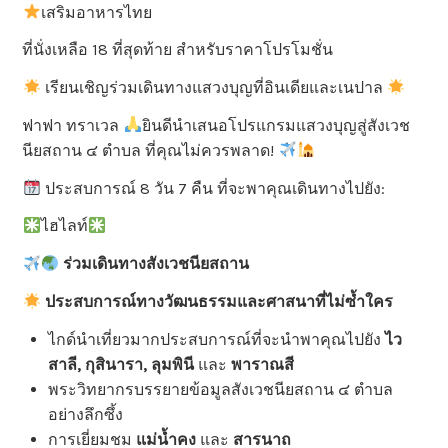
เสริมอาหารไทย
ที่นั่งเหลือ 18 ที่สุดท้าย สำหรับราคาโปรโมชั่น
เรียนเชิญร่วมเดินทางแสวงบุญที่อินเดียและเนปาล
ฟาฟา ทราเวล
ยินดีนำเสนอโปรแกรมแสวงบุญสู่สังเวช
นียสถาน ๔ ตำบล ที่คุณไม่ควรพลาด!
ประสบการณ์ 8 วัน 7 คืน ที่จะพาคุณเดินทางไปยัง:
ไฮไลท์
ร่วมเดินทางสังเวชนียสถาน
ประสบการณ์ทางวัฒนธรรมและศาสนาที่ไม่ซ้ำใคร
ไกด์นำเที่ยวมากประสบการณ์ที่จะนำพาคุณไปยัง
ไว
สาลี, กุสินารา, ลุมพินี
และ
พาราณสี
พระวิทยากรบรรยายข้อมูลสังเวชนียสถาน ๔ ตำบล
อย่างลึกซึ้ง
การเยี่ยมชม
แม่น้ำคง
และ
สารนาถ