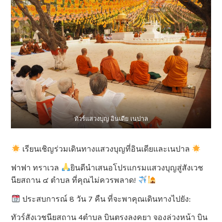
ทัวร์แสวงบุญ อินเดีย เนปาล
เรียนเชิญร่วมเดินทางแสวงบุญที่อินเดียและเนปาล
ฟาฟา ทราเวล
ยินดีนำเสนอโปรแกรมแสวงบุญสู่สังเวช
นียสถาน ๔ ตำบล ที่คุณไม่ควรพลาด!
ประสบการณ์ 8 วัน 7 คืน ที่จะพาคุณเดินทางไปยัง:
ทัวร์สังเวชนียสถาน 4ตำบล บินตรงลงคยา จองล่วงหน้า บิน