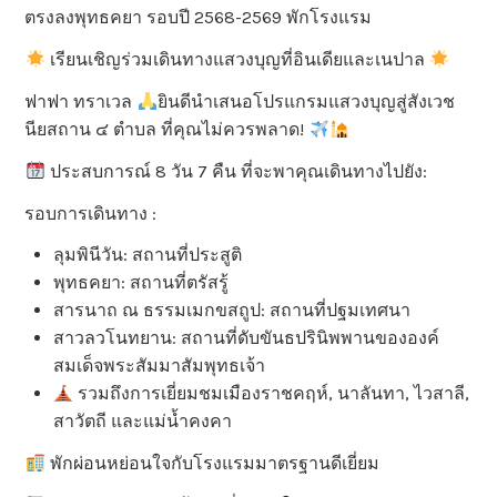
ตรงลงพุทธคยา รอบปี 2568-2569 พักโรงแรม
เรียนเชิญร่วมเดินทางแสวงบุญที่อินเดียและเนปาล
ฟาฟา ทราเวล
ยินดีนำเสนอโปรแกรมแสวงบุญสู่สังเวช
นียสถาน ๔ ตำบล ที่คุณไม่ควรพลาด!
ประสบการณ์ 8 วัน 7 คืน ที่จะพาคุณเดินทางไปยัง:
รอบการเดินทาง :
ลุมพินีวัน: สถานที่ประสูติ
พุทธคยา: สถานที่ตรัสรู้
สารนาถ ณ ธรรมเมกขสถูป: สถานที่ปฐมเทศนา
สาวลวโนทยาน: สถานที่ดับขันธปรินิพพานขององค์
สมเด็จพระสัมมาสัมพุทธเจ้า
รวมถึงการเยี่ยมชมเมืองราชคฤห์, นาลันทา, ไวสาลี,
สาวัตถี และแม่น้ำคงคา
พักผ่อนหย่อนใจกับโรงแรมมาตรฐานดีเยี่ยม