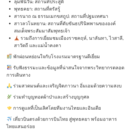
ลุมพินีวัน: สถานที่ประสูติ
พุทธคยา: สถานที่ตรัสรู้
สารนาถ ณ ธรรมเมกขสถูป: สถานที่ปฐมเทศนา
สาวลวโนทยาน: สถานที่ดับขันธปรินิพพานขององค์
สมเด็จพระสัมมาสัมพุทธเจ้า
รวมถึงการเยี่ยมชมเมืองราชคฤห์, นาลันทา, ไวสาลี,
สาวัตถี และแม่น้ำคงคา
พักผ่อนหย่อนใจกับโรงแรมมาตรฐานดีเยี่ยม
รับฟังธรรมะและข้อมูลที่น่าสนใจจากพระวิทยากรตลอด
การเดินทาง
ร่วมสวดมนต์และเจริญจิตภาวนา อิ่มเอมด้วยความสงบ
ร่วมทำบุญทอดผ้าป่าและสร้างบุญกุศล
การดูแลที่เป็นเลิศโดยทีมงานไทยและอินเดีย
เที่ยวบินตรงด้วยการบินไทย สู่พุทธคยา พร้อมอาหาร
ไทยแสนอร่อย