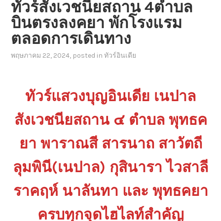
ทัวร์สังเวชนียสถาน 4ตำบล
บินตรงลงคยา พักโรงแรม
ตลอดการเดินทาง
พฤษภาคม 22, 2024
, posted in
ทัวร์อินเดีย
ทัวร์แสวงบุญอินเดีย เนปาล
สังเวชนียสถาน ๔ ตำบล พุทธค
ยา พาราณสี สารนาถ สาวัตถี
ลุมพินี(เนปาล) กุสินารา ไวสาลี
ราคฤห์ นาลันทา และ พุทธคยา
ครบทุกจุดไฮไลท์สำคัญ