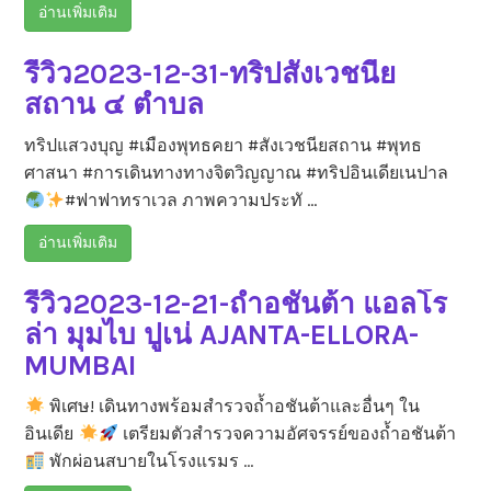
อ่านเพิ่มเติม
รีวิว2023-12-31-ทริปสังเวชนีย
สถาน ๔ ตำบล
ทริปแสวงบุญ #เมืองพุทธคยา #สังเวชนียสถาน #พุทธ
ศาสนา #การเดินทางทางจิตวิญญาณ #ทริปอินเดียเนปาล
#ฟาฟาทราเวล ภาพความประทั …
อ่านเพิ่มเติม
รีวิว2023-12-21-ถ้ำอชันต้า แอลโร
ล่า มุมไบ ปูเน่ AJANTA-ELLORA-
MUMBAI
พิเศษ! เดินทางพร้อมสำรวจถ้ำอชันต้าและอื่นๆ ใน
อินเดีย
เตรียมตัวสำรวจความอัศจรรย์ของถ้ำอชันต้า
พักผ่อนสบายในโรงแรมร …