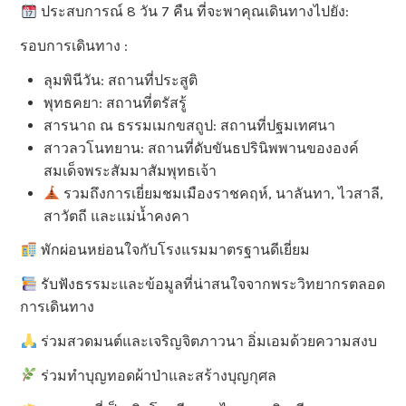
ประสบการณ์ 8 วัน 7 คืน ที่จะพาคุณเดินทางไปยัง:
รอบการเดินทาง :
ลุมพินีวัน: สถานที่ประสูติ
พุทธคยา: สถานที่ตรัสรู้
สารนาถ ณ ธรรมเมกขสถูป: สถานที่ปฐมเทศนา
สาวลวโนทยาน: สถานที่ดับขันธปรินิพพานขององค์
สมเด็จพระสัมมาสัมพุทธเจ้า
รวมถึงการเยี่ยมชมเมืองราชคฤห์, นาลันทา, ไวสาลี,
สาวัตถี และแม่น้ำคงคา
พักผ่อนหย่อนใจกับโรงแรมมาตรฐานดีเยี่ยม
รับฟังธรรมะและข้อมูลที่น่าสนใจจากพระวิทยากรตลอด
การเดินทาง
ร่วมสวดมนต์และเจริญจิตภาวนา อิ่มเอมด้วยความสงบ
ร่วมทำบุญทอดผ้าป่าและสร้างบุญกุศล