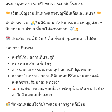
ตรงลงพุทธคยา รอบปี 2568-2569 พักโรงแรม
เรียนเชิญร่วมเดินทางแสวงบุญที่อินเดียและเนปาล
ฟาฟา ทราเวล
ยินดีนำเสนอโปรแกรมแสวงบุญสู่สังเวช
นียสถาน ๔ ตำบล ที่คุณไม่ควรพลาด!
ประสบการณ์ 8 วัน 7 คืน ที่จะพาคุณเดินทางไปยัง:
รอบการเดินทาง :
ลุมพินีวัน: สถานที่ประสูติ
พุทธคยา: สถานที่ตรัสรู้
สารนาถ ณ ธรรมเมกขสถูป: สถานที่ปฐมเทศนา
สาวลวโนทยาน: สถานที่ดับขันธปรินิพพานขององค์
สมเด็จพระสัมมาสัมพุทธเจ้า
รวมถึงการเยี่ยมชมเมืองราชคฤห์, นาลันทา, ไวสาลี,
สาวัตถี และแม่น้ำคงคา
พักผ่อนหย่อนใจกับโรงแรมมาตรฐานดีเยี่ยม