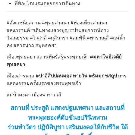
ที่พัก: โรงแรมตลอดการเดินทาง
#สังเวชนียสถาน #พุทธศาสนา #ท่องเที่ยวศาสนา
#สงกรานต์ #เดินทางแสวงบุญ #ประสบการณ์ทาง
วัฒนธรรม #ไวสาลี #กุสินารา #ลุมพินี #พาราณสี #แม่น้ำ
คง #สารนาถ #พุทธคยา
เมืองพุทธคยา สถานที่ตรัสรู้พระพุทธเจ้า
#มหาโพธิเจดีย์
พุทธคยา
เมืองสารนาถ
#ป่าอิสิปปตนมฤคทายวัน #ธัมมกขสถูป
การ
แสดงธรรมครั้งแรกของพระพุทธเจ้า
แม่น้ำคงคา เมืองพาราณสี
สถานที่ ประสูติ แสดงปฐมเทศนา และสถานที่
พระพุทธองค์ดับขันธปรินิพพาน
ร่วมทำวัตร ปฏิบัติบูชา เสริมมงคลให้กับชีวิต ใต้