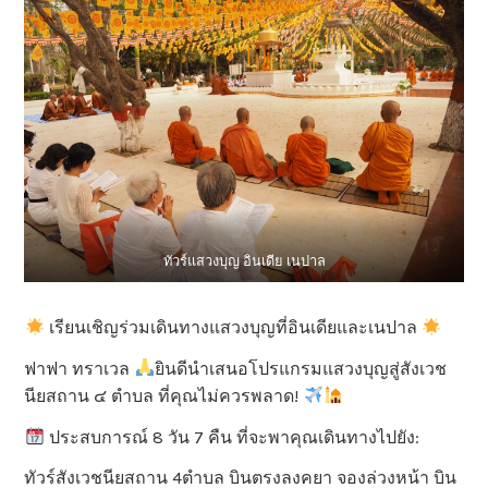
ทัวร์แสวงบุญ อินเดีย เนปาล
เรียนเชิญร่วมเดินทางแสวงบุญที่อินเดียและเนปาล
ฟาฟา ทราเวล
ยินดีนำเสนอโปรแกรมแสวงบุญสู่สังเวช
นียสถาน ๔ ตำบล ที่คุณไม่ควรพลาด!
ประสบการณ์ 8 วัน 7 คืน ที่จะพาคุณเดินทางไปยัง:
ทัวร์สังเวชนียสถาน 4ตำบล บินตรงลงคยา จองล่วงหน้า บิน