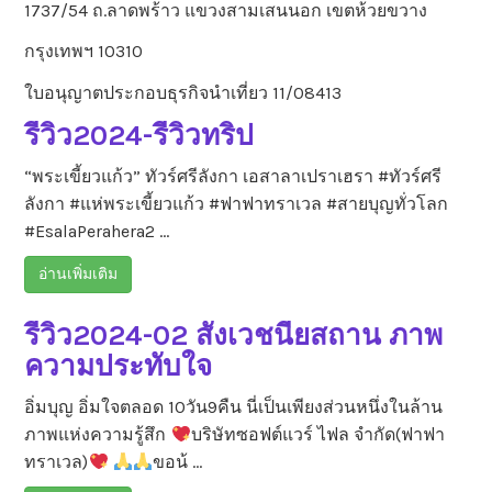
1737/54 ถ.ลาดพร้าว แขวงสามเสนนอก เขตห้วยขวาง
กรุงเทพฯ 10310
ใบอนุญาตประกอบธุรกิจนำเที่ยว 11/08413
รีวิว2024-รีวิวทริป
“พระเขี้ยวแก้ว” ทัวร์ศรีลังกา เอสาลาเปราเฮรา #ทัวร์ศรี
ลังกา #แห่พระเขี้ยวแก้ว #ฟาฟาทราเวล #สายบุญทั่วโลก
#EsalaPerahera2 …
อ่านเพิ่มเติม
รีวิว2024-02 สังเวชนียสถาน ภาพ
ความประทับใจ
อิ่มบุญ อิ่มใจตลอด 10วัน9คืน นี่เป็นเพียงส่วนหนึ่งในล้าน
ภาพแห่งความรู้สึก
บริษัทซอฟต์แวร์ ไฟล จำกัด(ฟาฟา
ทราเวล)
ขอน้ …