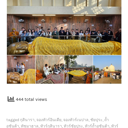
444 total views
tagged
กุสินารา
,
จองทัวร์อินเดีย
,
จองทัวร์เนปาล
,
ชัยปุระ
,
ถ้ำ
อชันต้า
,
ทัชมาฮาล
,
ทัวร์กุสินารา
,
ทัวร์ชัยปุระ
,
ทัวร์ถ้ำอชันต้า
,
ทัวร์