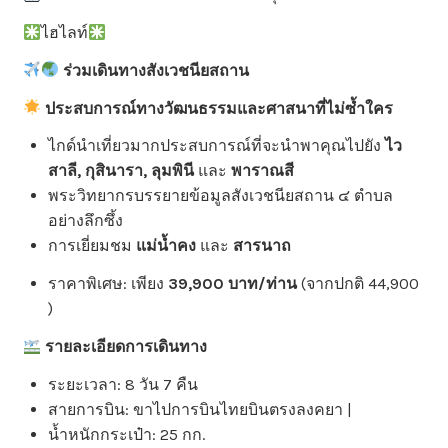
ไฮไลท์
ร่วมเดินทางสังเวชนียสถาน
ประสบการณ์ทางวัฒนธรรมและศาสนาที่ไม่ซ้ำใคร
ไกด์นำเที่ยวมากประสบการณ์ที่จะนำพาคุณไปยัง
ไว
สาลี, กุสินารา, ลุมพินี
และ
พาราณสี
พระวิทยากรบรรยายข้อมูลสังเวชนียสถาน ๔ ตำบล
อย่างลึกซึ้ง
การเยี่ยมชม
แม่น้ำคง
และ
สารนาถ
ราคาพิเศษ: เพียง
39,900 บาท/ท่าน
(จากปกติ 44,900
)
รายละเอียดการเดินทาง
ระยะเวลา: 8 วัน 7 คืน
สายการบิน: ขาไปการบินไทยบินตรงลงคยา |
น้ำหนักกระเป๋า: 25 กก.