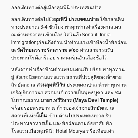
ออกเดินทางต่อสู่เมืองลุมพินี ประเทศเนปาล
ออกเดินทางต่อไปยัง
ลุมพินี ประเทศเนปาล
ใช้เวลาเดิน
ทางประมาณ 3-4 ชั่วโมง พาทุกท่านทำเรื่องผ่านแดน
ณ ด่านตรวจคนเข้าเมือง โสโนลี (Sonauli India
Immigration)ก่อนถึงด่าน นำท่านแวะเข้าห้องน้ำพักผ่อน
ณ วัดไทยนวราชรัตนาราม ๙๖๐
ท่านสามารถรับ
ประทานโรตีอารีดอย ราดนมข้นอันเลื่องชื่อได้
หลังจากทำเรื่องข้ามด่านพรมแดนเรียบร้อย พาทุกท่าน
สู่ สังเวชนียสถานแห่งแรก สถานที่ประสูติของเจ้าชาย
สิทธัตถะ ณ
สวนลุมพินีวัน
ประเทศเนปาล นำพาทุกท่าน
เจริญจิตภาวนา สวดมนต์ ถวายเป็นพุทธบูชา และ ชม
โบราณสถาน
มายาเทวีวิหาร (Maya Devi Temple)
พร้อมรอยพระบาท ๗ ก้าวของเจ้าชายสิทธัตถะ ณ
สถานที่แห่งนี้
เย็น
ข้ามด่านไปประเทศเนปาล รับ
ประทานอาหารเย็น และพักผ่อนตามอัธยาศัย พัก
โรงแรมเมืองลุมพินี : Hotel Mourya หรือเทียบเท่า