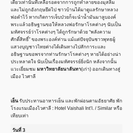
เดียวเท่านั้นที่เหลือรอดจากการถูกทำลายของมุสลิม
และไม่ถูกอังกฤษยึดไป ชาวบ้านได้มาดูแลรักษาหลวง
พ่อดำไว้ หากเกิดการเจ็บป่วยก็จะนำน้ำมันมาลูบองค์
พระแล้วอธิษฐานขอให้หลวงพ่อรักษาโรคต่างๆ นับเป็น
มหัศจรรย์ว่าโรคต่างๆ ได้ถูกรักษาด้วย “พลังความ
ศักดิ์สิทธิ์” ของพระองค์ท่าน แม้แต่ปัจจุบันชาวพุทธผู้
แสวงบุญชาวไทยต่างได้เดินทางไปสักการะและ
อธิษฐานขอพรจากท่านรักษาโรคต่างๆ หายได้อย่างน่า
ประหลาดใจ นับเป็นเรื่องมหัศจรรย์ยิ่งนัก หลังจากนั้น
แวะเยี่ยมชม
มหาวิทยาลัยนาลันทา
(เก่า) ออกเดินทางสู่
เมือง ไวศาลี
เย็น
รับประทานอาหารเย็น และพักผ่อนตามอัธยาศัย พัก
โรงแรมเมืองไวศาลี : Hotel Vaishali Int’l. / Similar หรือ
เทียบเท่า
วันที่ 3