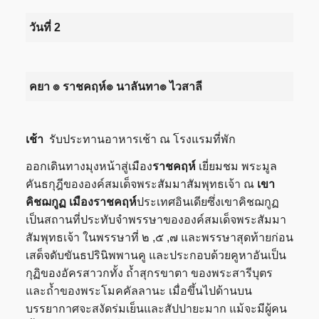
วันที่ 2
คยา ๏ ราชคฤห์๏ นาลันทา๏ ไวสาลี
เช้า
รับประทานอาหารเช้า ณ โรงแรมที่พัก
ออกเดินทางมุงหน้าสู่เมือง
ราชคฤห์
เยี่ยมชม พระมูล
คันธกุฎีขององค์สมเด็จพระสัมมาสัมพุทธเจ้า ณ
เขา
คิชฌกูฏ เมืองราชคฤห์
ประเทศอินเดียซึ่งเขาคิชฌกูฏ
เป็นสถานที่ประทับจำพรรษาขององค์สมเด็จพระสัมมา
สัมพุทธเจ้า ในพรรษาที่ ๒ ,๕ ,๗ และพรรษาสุดท้ายก่อน
เสด็จดับขันธปรินิพพานคู และประกอบด้วยคูหาอันเป็น
กุฏิของอัครสาวกทั้ง ถ้ำสุกรขาตา ของพระสารีบุตร
และถ้ำของพระโมคคัลลานะ เมื่อขึ้นไปด้านบน
บรรยากาศจะสงัดร่มเย็นและสัปปายะมาก แม้จะมีผู้คน