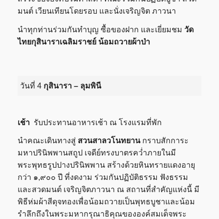
มนต์ เวียนเทียนโดยรอบ และนั่งเจริญจิต ภาวนา
นำทุกท่านร่วมกันทำบุญ ซื้อของฝาก และเยี่ยมชม
วัด
ไทยกุสินาราเฉลิมราชย์ น้อมถวายผ้าป่า
วันที่ 4
กุสินารา – ลุมพินี
เช้า
รับประทานอาหารเช้า ณ โรงแรมที่พัก
นำคณะเดินทางสู่
สวนสาลวโนทยาน
กราบสักการะ
มหาปรินิพพานสถูป เจดีย์ทรงบาตรคว่ำภายในมี
พระพุทธรูปปางปรินิพพาน สร้างด้วยหินทรายแดงอายุ
กว่า ๑,๙๐๐ ปี ที่งดงาม ร่วมกันปฏิบัติธรรม ฟังธรรม
และสวดมนต์ เจริญจิตภาวนา ณ สถานที่สำคัญแห่งนี้ มี
พิธีห่มผ้าสีดุจทองเพื่อน้อมถวายเป็นพุทธบูชาและน้อม
รำลึกถึงในพระมหากรุณาธิคุณขององค์สมเด็จพระ