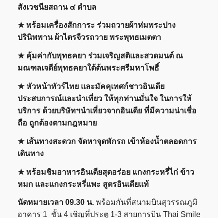
สังเวชนียสถาน ๔ ตำบล
★
พร้อมเครื่องสักการะ ร่วมถวายผ้าห่มพระปาง
ปรินิพพาน ผ้าไตรจีวรถวาย พระพุทธเมตตา
★
คุ้มค่ากับพุทธคยา ร่วมเจริญสติและสวดมนต์ ณ
มณฑลเจดีย์พุทธคยาใต้ต้นพระศรีมหาโพธิ์
★
หัวหน้าทัวร์ไทย และมัคคุเทศก์ชาวอินเดีย
ประสบการณ์และนำเที่ยว ให้ทุกท่านมั่นใจ ในการให้
บริการ ด้วยบริษัทฯนำเที่ยวจากอินเดีย ที่มีความน่าเชื่อ
ถือ ถูกต้องตามกฎหมาย
★
เส้นทางสะดวก จัดหาจุดพักรถ เข้าห้องน้ำตลอดการ
เดินทาง
★ พร้อมชิมอาหารอินเดียสุดอร่อย แกงกระหรี่ไก่ ข้าว
หมก และแกงกระหรี่แพะ สูตรอินเดียแท้
นัดหมายเวลา 09.
30 น.
พร้อมกันที่สนามบินสุวรรณภูมิ
อาคาร 1 ชั้น 4 เชิญที่ประตู 1-3 สายการบิน Thai Smile