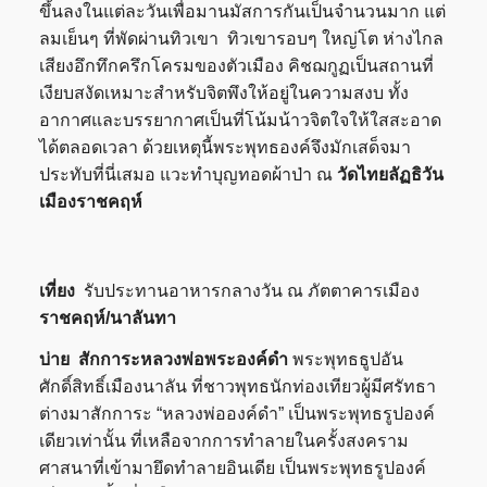
ขึ้นลงในแต่ละวันเพื่อมานมัสการกันเป็นจำนวนมาก แต่
ลมเย็นๆ ที่พัดผ่านทิวเขา ทิวเขารอบๆ ใหญ่โต ห่างไกล
เสียงอึกทึกครึกโครมของตัวเมือง คิชฌกูฏเป็นสถานที่
เงียบสงัดเหมาะสำหรับจิตพึงให้อยู่ในความสงบ ทั้ง
อากาศและบรรยากาศเป็นที่โน้มน้าวจิตใจให้ใสสะอาด
ได้ตลอดเวลา ด้วยเหตุนี้พระพุทธองค์จึงมักเสด็จมา
ประทับที่นี่เสมอ แวะทำบุญทอดผ้าป่า ณ
วัดไทยลัฏธิวัน
เมืองราชคฤห์
เที่ยง
รับประทานอาหารกลางวัน ณ ภัตตาคารเมือง
ราชคฤห์/นาลันทา
บ่าย สักการะหลวงพ่อพระองค์ดำ
พระพุทธธูปอัน
ศักดิ์สิทธิ์เมืองนาลัน ที่ชาวพุทธนักท่องเทียวผู้มีศรัทธา
ต่างมาสักการะ “หลวงพ่อองค์ดำ” เป็นพระพุทธรูปองค์
เดียวเท่านั้น ที่เหลือจากการทำลายในครั้งสงคราม
ศาสนาที่เข้ามายึดทำลายอินเดีย เป็นพระพุทธรูปองค์