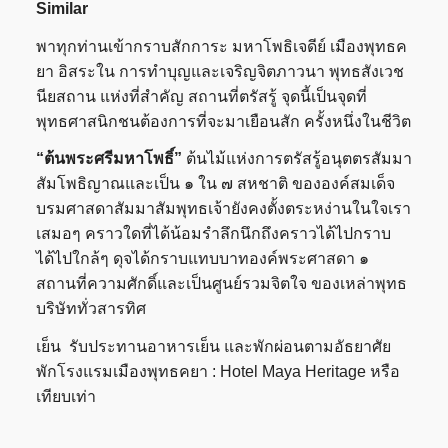
Similar
พาทุกท่านเข้ากราบสักการะ มหาโพธิเจดีย์ เมืองพุทธค
ยา อิสระใน การทำบุญและเจริญจิตภาวนา พุทธสังเวช
นียสถาน แห่งที่สำคัญ สถานที่ตรัสรู้ จุดนี้เป็นจุดที่
พุทธศาสนิกชนต้องการที่จะมาเยือนสัก ครั้งหนึ่งในชีวิต
“ต้นพระศรีมหาโพธิ์
”
ต้นไม้แห่งการตรัสรู้อนุตตรสัมมา
สัมโพธิญาณและเป็น ๑ ใน ๗ สหชาติ ขององค์สมเด็จ
บรมศาสดาสัมมาสัมพุทธเจ้ายังคงตั้งตระหง่านในใจเรา
เสมอๆ คราวใดที่ได้น้อมรำลึกนึกถึงคราวได้ไปกราบ
ได้ไปใกล้ๆ ดุจได้กราบแทบบาทองค์พระศาสดา ๑
สถานที่ความศักดิ์และเป็นศูนย์รวมจิตใจ ของเหล่าพุทธ
บริษัททั่วสารทิศ
เย็น รับประทานอาหารเย็น และพักผ่อนตามอัธยาศัย
พักโรงแรมเมืองพุทธคยา : Hotel Maya Heritage หรือ
เทียบเท่า