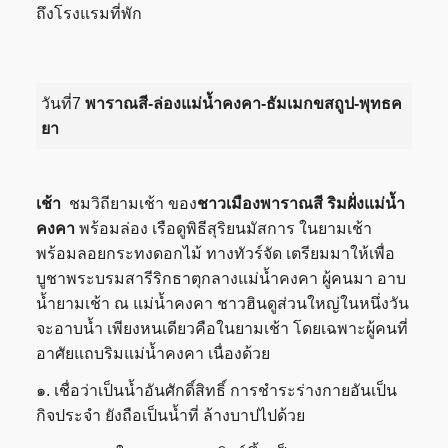
ถึงโรงแรมที่พัก
วันที่7
พาราณสี-ล่องแม่น้ำคงคา-ธัมเมกขสถูป-พุทธค
ยา
เช้า
ชมวิถียามเช้า ของ
ชาวเมืองพาราณสี ริมฝั่งแม่น้ำ
คงคา
พร้อมล่อง เรือดูพิธีสุริยนมัสการ ในยามเช้า
พร้อมลอยกระทงดอกไม้ ทางทัวร์จัด เตรียมมาให้เพื่อ
บูชาพระบรมสารีริกธาตุกลางแม่น้ำคงคา ผู้คนมา อาบ
น้ำยามเช้า ณ แม่น้ำคงคา ชาวฮินดูส่วนใหญ่ในหนึ่งวัน
จะอาบน้ำ เพียงหนเดียวคือในยามเช้า โดยเฉพาะผู้คนที่
อาศัยแถบริมแม่น้ำคงคา เนื่องด้วย
๑. เชื่อว่าเป็นน้ำอันศักดิ์สิทธิ์ การชำระร่างกายอันเป็น
กิจประจำ ยังถือเป็นน้ำที่ ล้างบาปไปด้วย