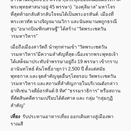
พระพุทธศาสนาอยู่ 45 พรรษา) “องคุลิมาล” มหาโจร
ที่สุดท้ายกลับตัวกลับใจจนได้เป็นพระอรหันต์ เมืองที่
พระเทวทัต นางจิญจมาณวิกา และนันทมานพถูกธรณี
สูบ “อนาถบิณฑิกเศรษฐี” ได้สร้าง “วัดพระเชตวัน
วรมหาวิหาร”
เมื่อถึงเมืองสาวัตถี นำทุกท่านเข้า “วัดพระเชตวัน
วรมหาวิหาร”มีความสำคัญที่สุด เนื่องจากพระพุทธเจ้า
ได้เสด็จมาประทับจำพรรษาอยู่ถึง 19 พรรษา เข้ากราบ
อานันทโพธ์ ต้นโพธิ์อายุกว่า 2,500 ปี ตั้งแต่สมัย
พุทธกาล และจุดสำคัญจุดอื่นๆโดยรอบ วัดพระเชตวัน
วรมหาวิหาร และสถานที่สำคัญภายในบริเวณดังกล่าว
อาทิเช่น “เจดีย์อรหันต์ 8 ทิศ” “ธรรมราธิการ” หรือสถาน
ที่ตัดสินคดีความเปรียบได้ดังศาล และ กลุ่ม “กลุ่มกุฏิ
สำคัญ”
เที่ยง
รับประทานอาหารเที่ยง ออกเดินทางสู่เมืองพา
ราณสี