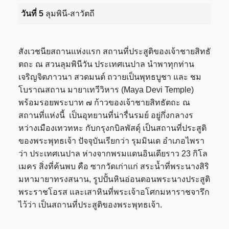
วันที่ 5
ลุมพินี-สาวัตถี
สังเวชนียสถานแห่งแรก สถานที่ประสูติของเจ้าชายสิทธั
ตถะ ณ สวนลุมพินีวัน ประเทศเนปาล นำพาทุกท่าน
เจริญจิตภาวนา สวดมนต์ ถวายเป็นพุทธบูชา และ ชม
โบราณสถาน มายาเทวีวิหาร (Maya Devi Temple)
พร้อมรอยพระบาท ๗ ก้าวของเจ้าชายสิทธัตถะ ณ
สถานที่แห่งนี้ เป็นอุทยานที่น่ารื่นรมย์ อยู่กึ่งกลางร
หว่างเมืองเทวทหะ กับกรุงกบิลพัสดุ์ เป็นสถานที่ประสูติ
ของพระพุทธเจ้า ปัจจุบันเรียกว่า รุมมินเด อำเภอไพรา
ว่า ประเทศเนปาล ห่างจากพรมแดนอินเดียราว 23 กิโล
เมคร สิ่งที่ค้นพบ คือ ซากวัดเก่าแก่ สระน้ำที่พระนางสิริ
มหามายาทรงสนาน, รูปปั้นหินอ่อนตอนพระนางประสูติ
พระราชโอรส และเสาหินที่พระเจ้าอโศกมหาราชจารึก
ไว้ว่า เป็นสถานที่ประสูติของพระพุทธเจ้า.