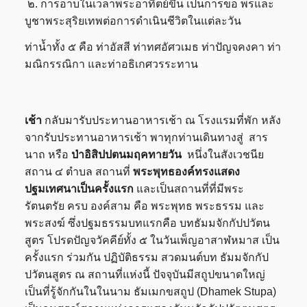
๒. การอาบในเวลาพระอาทิตย์ขึ้น เป็นการขอ พรและ
บูชาพระสุริยเทพต่อการดำเนินชีวิตในแต่ละวัน
ท่าน้ำทั้ง ๕ คือ ท่าอัสสี ท่าทศอัศวเมธ ท่าปัญจคงคา ท่า
มณิกรรณิกา และท่าอธิเกศวรระทาน
เช้า
กลับมารับประทานอาหารเช้า ณ โรงแรมที่พัก หลัง
จากรับประทานอาหารเช้า พาทุกท่านเดินทางสู่ สาร
นาถ หรือ
ป่าอิสิปปตนมฤคทายวัน
หนึ่งในสังเวชนีย
สถาน ๔ ตำบล สถานที่
พระพุทธองค์ทรงแสดง
ปฐมเทศนาเป็นครั้งแรก
และเป็นสถานที่ที่มีพระ
รัตนตรัย ครบ องค์สาม คือ พระพุทธ พระธรรม และ
พระสงฆ์ ซึ่งปฐมธรรมบทแรกคือ บทธัมมจักกัปปวัตน
สูตร โปรดปัญจวัคคีย์ทั้ง ๕ ในวันเพ็ญอาสาฬหมาส เป็น
ครั้งแรก ร่วมกัน ปฏิบัติธรรม สวดมนต์บท ธัมมจักกัป
ปวัตนสูตร ณ สถานที่แห่งนี้ ปัจจุบันมีสถูปขนาดใหญ่
เป็นที่รู้จักกันในในนาม ธัมเมกขสถูป (Dhamek Stupa)