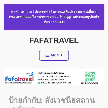
Skip
ฟาฟา ทราเวล | คัดสรรทุกเส้นทาง…เพื่อประสบการณ์ที่แตก
to
ต่าง เฉพาะคุณ กับ #ฟาฟาทราเวล ใบอนุญาตประกอบธุรกิจนำ
content
เที่ยว 11/08413
FAFATRAVEL
MENU
ป้ายกำกับ:
สังเวชนียสถาน