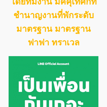
โดยทีมงาน มัคคุเทศก์ที่
ชำนาญงานที่พักระดับ
มาตรฐาน มาตรฐาน
ฟาฟา ทราเวล