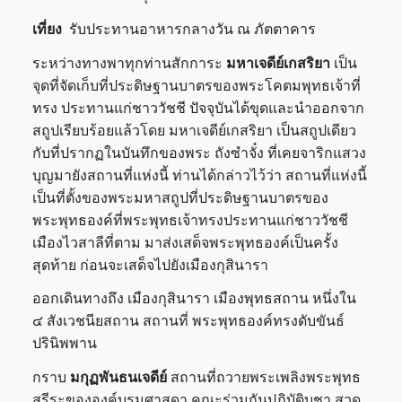
เที่ยง
รับประทานอาหารกลางวัน ณ ภัตตาคาร
ระหว่างทางพาทุกท่านสักการะ
มหาเจดีย์เกสริยา
เป็น
จุดที่จัดเก็บที่ประดิษฐานบาตรของพระโคตมพุทธเจ้าที่
ทรง ประทานแก่ชาววัชชี ปัจจุบันได้ขุดและนำออกจาก
สถูปเรียบร้อยแล้วโดย มหาเจดีย์เกสริยา เป็นสถูปเดียว
กับที่ปรากฏในบันทึกของพระ ถังซำจั๋ง ที่เคยจาริกแสวง
บุญมายังสถานที่แห่งนี้ ท่านได้กล่าวไว้ว่า สถานที่แห่งนี้
เป็นที่ตั้งของพระมหาสถูปที่ประดิษฐานบาตรของ
พระพุทธองค์ที่พระพุทธเจ้าทรงประทานแก่ชาววัชชี
เมืองไวสาลีที่ตาม มาส่งเสด็จพระพุทธองค์เป็นครั้ง
สุดท้าย ก่อนจะเสด็จไปยังเมืองกุสินารา
ออกเดินทางถึง เมืองกุสินารา เมืองพุทธสถาน หนึ่งใน
๔ สังเวชนียสถาน สถานที่ พระพุทธองค์ทรงดับขันธ์
ปรินิพพาน
กราบ
มกุฏพันธนเจดีย์
สถานที่ถวายพระเพลิงพระพุทธ
สรีระขององค์บรมศาสดา คณะร่วมกันปฏิบัติบูชา สวด