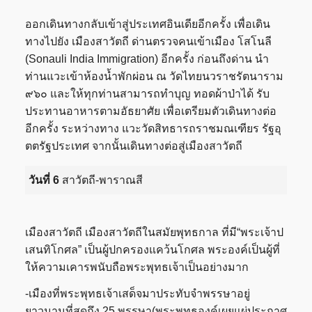
ออกเดินทางกลับเข้าสู่ประเทศอินเดียอีกครั้ง เพื่อเดิน
ทางไปยัง เมืองสาวัตถี ด่านตรวจคนเข้าเมือง โสโนลี
(Sonauli India Immigration) อีกครั้ง ก่อนถึงด่าน นำ
ท่านแวะเข้าห้องน้ำพักผ่อน ณ วัดไทยนวราชรัตนาราม
๙๖๐ และให้ทุกท่านสามารถทำบุญ ทอดผ้าป่าได้ รับ
ประทานอาหารตามอัธยาศัย เพื่อเตรียมตัวเดินทางต่อ
อีกครั้ง ระหว่างทาง แวะวัดสิทธารถราชมณเฑียร รัฐอุ
ตตรัฐประเทศ จากนั้นเดินทางต่อสู่เมืองสาวัตถี
วันที่ 6
สาวัตถี-พาราณสี
เมืองสาวัตถี เมืองสาวัตถีในสมัยพุทธกาล ที่มี“พระเจ้าป
เสนทิโกศล” เป็นผู้ปกครองแคว้นโกศล พระองค์เป็นผู้ที่
ให้ความเคารพนับถือพระพุทธเจ้าเป็นอย่างมาก
-เมืองที่พระพุทธเจ้าเสด็จมาประทับจำพรรษาอยู่
ยาวนานที่สุดถึง 25 พรรษา(พระพุทธองค์เผยแผ่ประกาศ