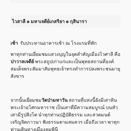
ไวสาลี ๏ มหาเจดีย์เกสริยา ๏ กุสินารา
เช้า
รับประทานอาหารเช้า ณ โรงแรมที่พัก
พาทุกท่านเยี่ยมชมแสวงบุญในจุดสำคัญเมืองไวศาลี คือ
ปาวาลเจดีย์
พระสถูปเก่าแก่และเป็นพุทธสถานที่องค์
สมเด็จพระสัมมาสัมพุทธเจ้าทรงทำการปลงพระชนมายุ
สังขาร
จากนั้นเยี่ยมชม
วัดป่ามหาวัน
สถานที่แห่งนี้ยังมีเสาหิน
พระเจ้าอโศกมหาราช เป็นเสาที่มีความสมบูรณ์ บนหัว
เสามีรูปสิงโต นำทุกท่านปฏิบัติธรรม และสวดมนต์
เจริญจิตภาวนา ฟังธรรมตามสมควร เมื่อถึงเวลา พาทุก
ท่านเดินทางเมืองลุมพินี